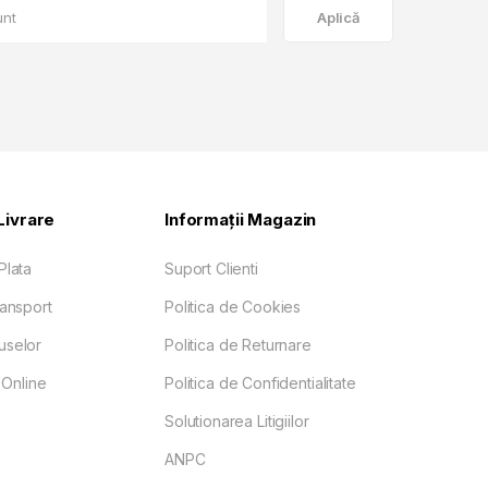
Aplică
Livrare
Informații Magazin
Plata
Suport Clienti
ransport
Politica de Cookies
uselor
Politica de Returnare
Online
Politica de Confidentialitate
Solutionarea Litigiilor
ANPC