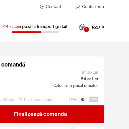
Contact
Contul meu
44
Lei
până la transport gratuit
84
00
32
1
 comandă
84
Lei
00
84
Lei
00
Calculat în pasul următor
n 30 zile
Plată securizată
Finalizează comanda
+ Prețul Sângelui quantity