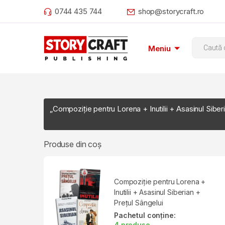
Skip to navigation
Skip to content
0744 435 744
shop@storycraft.ro
Product
Meniu
„Compoziție pentru Lorena + Inutilii + Asasinul Siber
Produse din coș
Compoziție pentru Lorena +
Inutilii + Asasinul Siberian +
Prețul Sângelui
Pachetul conține:
4 produse