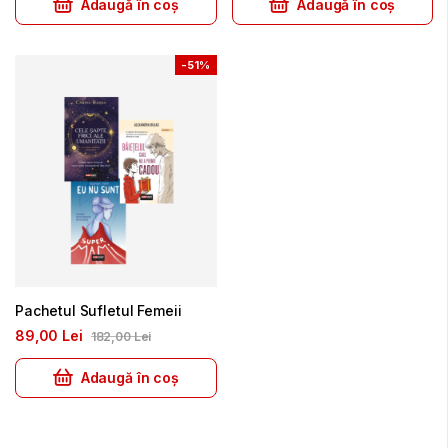
Adaugă în coș
Adaugă în coș
-
51%
Pachetul Sufletul Femeii
89
00
Lei
182
00
Lei
Adaugă în coș