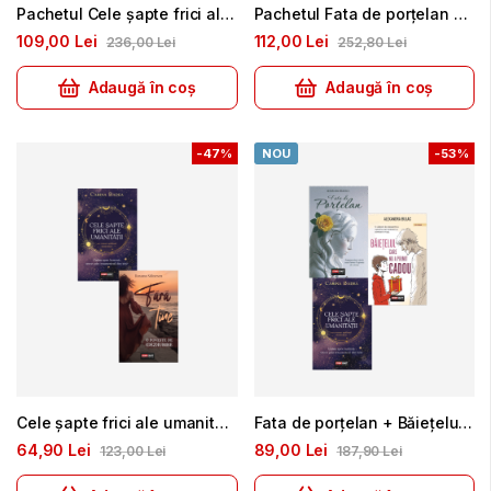
Pachetul Cele șapte frici ale umanității + Te provoc să mă iubești + Tati, nu pleca + Eu nu sunt Supermami
Pachetul Fata de porțelan + Cele șapte frici ale umanității + Te provoc să mă iubești + Eu nu sunt SuperMami
109
00
Lei
112
00
Lei
236
00
Lei
252
80
Lei
Adaugă în coș
Adaugă în coș
-
47%
NOU
-
53%
Cele șapte frici ale umanității + Fără tine
Fata de porțelan + Băiețelul care nu a primit cadou + Cele șapte frici ale umanității
64
90
Lei
89
00
Lei
123
00
Lei
187
90
Lei