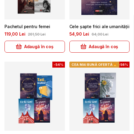
Pachetul pentru femei
Cele șapte frici ale umanității
119
00
Lei
54
90
Lei
261
50
Lei
64
00
Lei
Adaugă în coș
Adaugă în coș
-
54%
CEA MAI BUNĂ OFERTĂ
-
56%