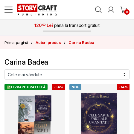
Skip to navigation
Skip to content
0
120
Lei
până la transport gratuit
00
Prima pagină
Autori produs
Carina Badea
Carina Badea
LIVRARE GRATUITĂ
-
54%
NOU
-
14%