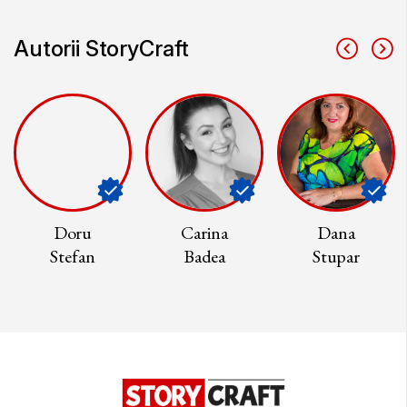
Autorii StoryCraft
Doru
Carina
Dana
Stefan
Badea
Stupar