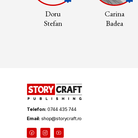
a
Doru
Carina
u
Stefan
Badea
Telefon:
0744 435 744
Email:
shop@storycraft.ro