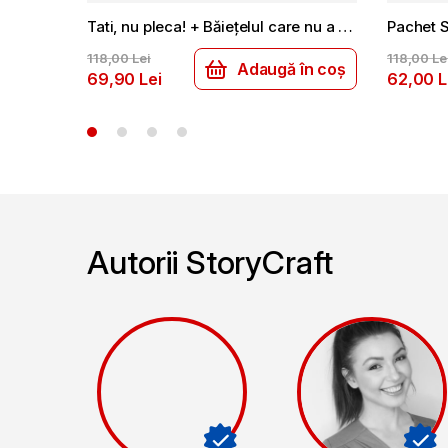
Tati, nu pleca! + Băiețelul care nu a primit cadou
Pachet 
118
00
Lei
118
00
Le
Adaugă în coș
69
90
Lei
62
00
L
Autorii StoryCraft