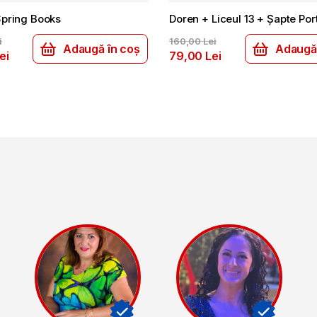
Spring Books
Doren + Liceul 13 + Șapte Port
i
160
00
Lei
Adaugă în coș
Adaugă 
ei
79
00
Lei