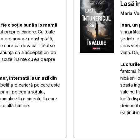
Lasă în
Maria Vo
 fie o soție bună și o mamă
Ioan, un
ul propriei cariere. Cu toate
singurătat
u o promovare neașteptată,
ședințele
e care dă dovadă. Totul se
sens vieți
 anunță că a acceptat un job
viață. Da,
discute înainte cu ea despre
Lucrurile
fantomă î
, internată la un azil din
nicăieri. 
ebelă și o carieră pe care este
soarta în
rijini pe cea a soțului,
sale nu l-
ramatice în momentul în care
luptă disp
e o altă femeie.
demonul c
i-a ținut î