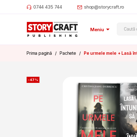
Skip to navigation
Skip to content
0744 435 744
shop@storycraft.ro
Product
Meniu
Prima pagină
Pachete
Pe urmele mele + Lasă înt
-
47%