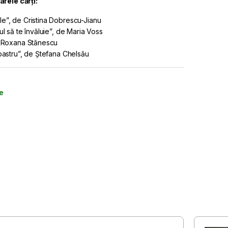
rele cărți:
e”, de Cristina Dobrescu-Jianu
ul să te învăluie”, de Maria Voss
e Roxana Stănescu
lbastru”, de Ștefana Chelsău
re