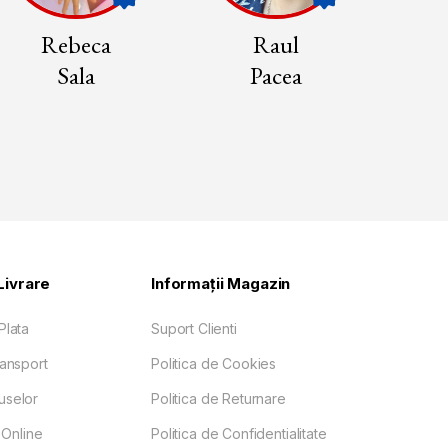
Rebeca
Raul
Sala
Pacea
Livrare
Informații Magazin
Plata
Suport Clienti
ransport
Politica de Cookies
uselor
Politica de Returnare
Online
Politica de Confidentialitate