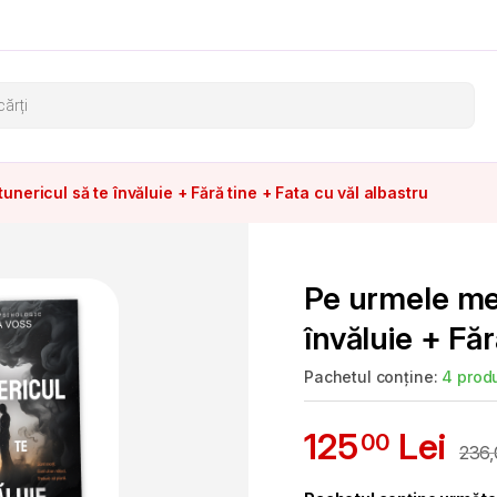
s search
unericul să te învăluie + Fără tine + Fata cu văl albastru
Pe urmele mel
învăluie + Făr
Pachetul conține:
4 prod
125
Lei
00
236