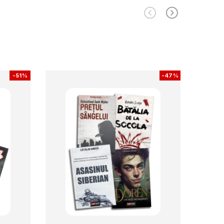
-
51%
-
47%