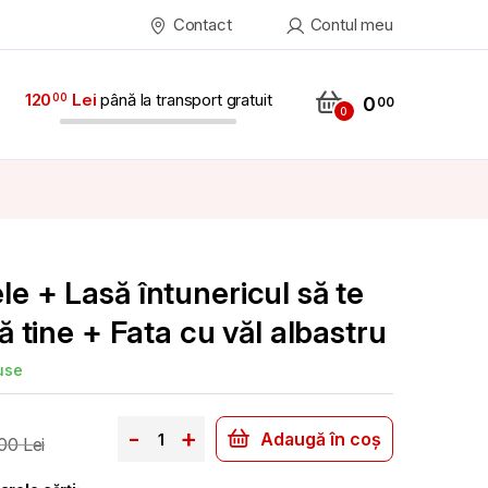
Contact
Contul meu
120
Lei
până la transport gratuit
00
0
00
0
e + Lasă întunericul să te
ă tine + Fata cu văl albastru
use
Pe urmele mele + Lasă întunericul să te învălui
-
+
Adaugă în coș
00
Lei