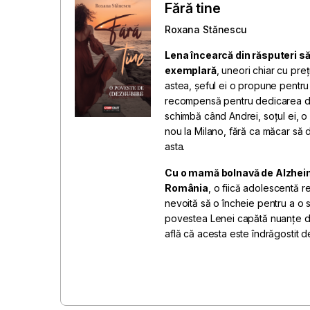
Fără tine
Roxana Stănescu
Lena încearcă din răsputeri să
exemplară
, uneori chiar cu preț
astea, șeful ei o propune pentr
recompensă pentru dedicarea d
schimbă când Andrei, soțul ei, o
nou la Milano, fără ca măcar să 
asta.
Cu o mamă bolnavă de Alzheimer
România
, o fiică adolescentă r
nevoită să o încheie pentru a o sp
povestea Lenei capătă nuanțe d
află că acesta este îndrăgostit d