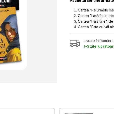
Pachetul conține următoa
Cartea “Pe urmele mel
Cartea “Lasă întuneric
Cartea “Fără tine”, d
Cartea “Fata cu văl a
Livrare în România
1-3 zile lucrătoa