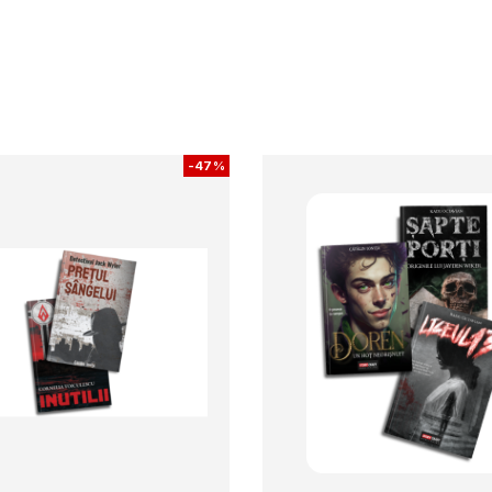
-
47%