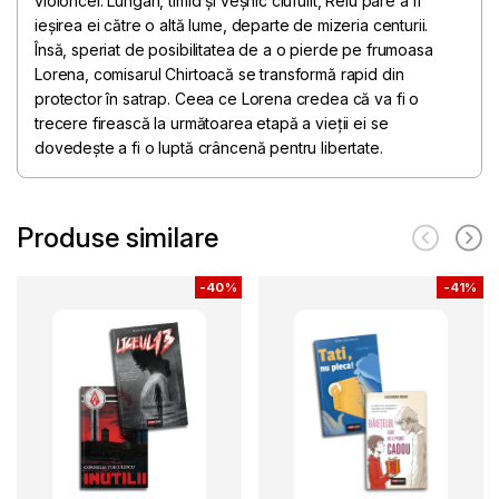
violoncel. Lungan, timid și veșnic ciufulit, Relu pare a fi
ieșirea ei către o altă lume, departe de mizeria centurii.
Însă, speriat de posibilitatea de a o pierde pe frumoasa
Lorena, comisarul Chirtoacă se transformă rapid din
protector în satrap. Ceea ce Lorena credea că va fi o
trecere firească la următoarea etapă a vieții ei se
dovedește a fi o luptă crâncenă pentru libertate.
Produse similare
-
40%
-
41%