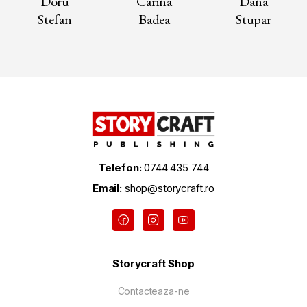
Doru
Carina
Dana
Stefan
Badea
Stupar
Telefon:
0744 435 744
Email:
shop@storycraft.ro
Storycraft Shop
Contacteaza-ne