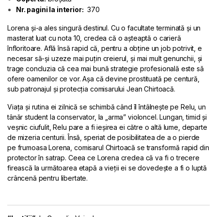
Nr. pagini la interior:
370
Lorena și-a ales singură destinul. Cu o facultate terminată și un
masterat luat cu nota 10, credea că o așteaptă o carieră
înfloritoare. Află însă rapid că, pentru a obține un job potrivit, e
necesar să-și uzeze mai puțin creierul, și mai mult genunchii, și
trage concluzia că cea mai bună strategie profesională este să
ofere oamenilor ce vor. Așa că devine prostituată pe centură,
sub patronajul și protecția comisarului Jean Chirtoacă.
Viața și rutina ei zilnică se schimbă când îl întâlnește pe Relu, un
tânăr student la conservator, la „arma” violoncel. Lungan, timid și
veșnic ciufulit, Relu pare a fi ieșirea ei către o altă lume, departe
de mizeria centurii. Însă, speriat de posibilitatea de a o pierde
pe frumoasa Lorena, comisarul Chirtoacă se transformă rapid din
protector în satrap. Ceea ce Lorena credea că va fi o trecere
firească la următoarea etapă a vieții ei se dovedește a fi o luptă
crâncenă pentru libertate.