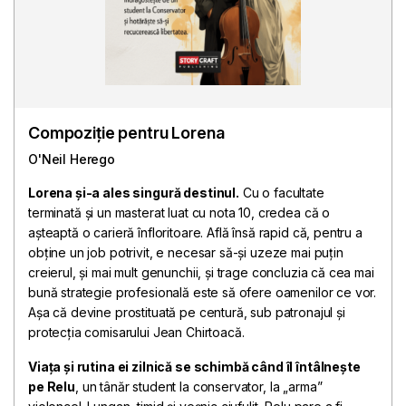
Compoziție pentru Lorena
O'Neil Herego
Lorena și-a ales singură destinul.
Cu o facultate
terminată și un masterat luat cu nota 10, credea că o
așteaptă o carieră înfloritoare. Află însă rapid că, pentru a
obține un job potrivit, e necesar să-și uzeze mai puțin
creierul, și mai mult genunchii, și trage concluzia că cea mai
bună strategie profesională este să ofere oamenilor ce vor.
Așa că devine prostituată pe centură, sub patronajul și
protecția comisarului Jean Chirtoacă.
Viața și rutina ei zilnică se schimbă când îl întâlnește
pe Relu
, un tânăr student la conservator, la „arma”