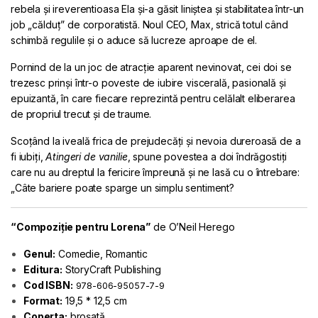
rebela și ireverentioasa Ela și-a găsit liniștea și stabilitatea într-un
job „călduț” de corporatistă. Noul CEO, Max, strică totul când
schimbă regulile și o aduce să lucreze aproape de el.
Pornind de la un joc de atracție aparent nevinovat, cei doi se
trezesc prinși într-o poveste de iubire viscerală, pasională și
epuizantă, în care fiecare reprezintă pentru celălalt eliberarea
de propriul trecut și de traume.
Scoțând la iveală frica de prejudecăți și nevoia dureroasă de a
fi iubiți,
Atingeri de vanilie
, spune povestea a doi îndrăgostiți
care nu au dreptul la fericire împreună și ne lasă cu o întrebare:
„Câte bariere poate sparge un simplu sentiment?
“Compoziție pentru Lorena”
de O’Neil Herego
Genul:
Comedie, Romantic
Editura:
StoryCraft Publishing
Cod ISBN:
978-606-95057-7-9
Format:
19,5 * 12,5 cm
Coperta:
broșată