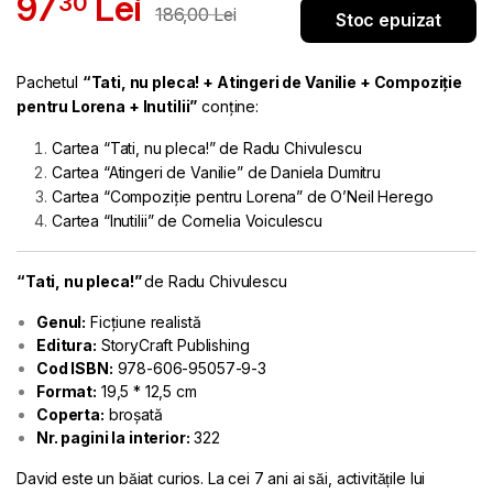
97
Lei
30
186
00
Lei
Stoc epuizat
Pachetul
“Tati, nu pleca! + Atingeri de Vanilie + Compoziție
pentru Lorena + Inutilii”
conține:
Cartea “Tati, nu pleca!” de Radu Chivulescu
Cartea “Atingeri de Vanilie” de Daniela Dumitru
Cartea “Compoziție pentru Lorena” de O’Neil Herego
Cartea “Inutilii” de Cornelia Voiculescu
“Tati, nu pleca!”
de Radu Chivulescu
Genul:
Ficțiune realistă
Editura:
StoryCraft Publishing
Cod ISBN:
978-606-95057-9-3
Format:
19,5 * 12,5 cm
Coperta:
broșată
Nr. pagini la interior:
322
David este un băiat curios. La cei 7 ani ai săi, activitățile lui