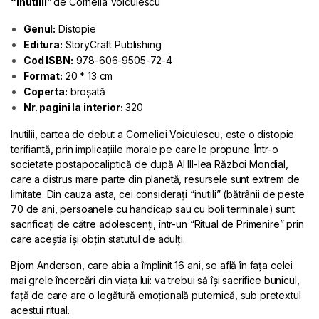
“Inutilii”
de Cornelia Voiculescu
Genul:
Distopie
Editura:
StoryCraft Publishing
Cod ISBN:
978-606-9505-72-4
Format:
20 * 13 cm
Coperta:
broșată
Nr. pagini la interior:
320
Inutilii, cartea de debut a Corneliei Voiculescu, este o distopie
terifiantă, prin implicațiile morale pe care le propune. Într-o
societate postapocaliptică de după Al III-lea Război Mondial,
care a distrus mare parte din planetă, resursele sunt extrem de
limitate. Din cauza asta, cei considerați “inutili” (bătrânii de peste
70 de ani, persoanele cu handicap sau cu boli terminale) sunt
sacrificați de către adolescenți, într-un “Ritual de Primenire” prin
care aceștia își obțin statutul de adulți.
Bjorn Anderson, care abia a împlinit 16 ani, se află în fața celei
mai grele încercări din viața lui: va trebui să își sacrifice bunicul,
față de care are o legătură emoțională puternică, sub pretextul
acestui ritual.