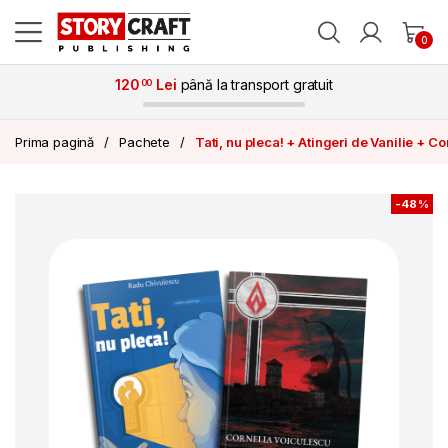
Skip to navigation
Skip to content
0
120
Lei
până la transport gratuit
00
Prima pagină
Pachete
Tati, nu pleca! + Atingeri de Vanilie + Co
-
48%