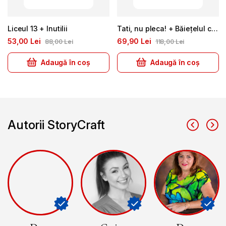
Liceul 13 + Inutilii
Tati, nu pleca! + Băiețelul care nu a primit cadou
53
00
Lei
69
90
Lei
88
00
Lei
118
00
Lei
Adaugă în coș
Adaugă în coș
Autorii StoryCraft