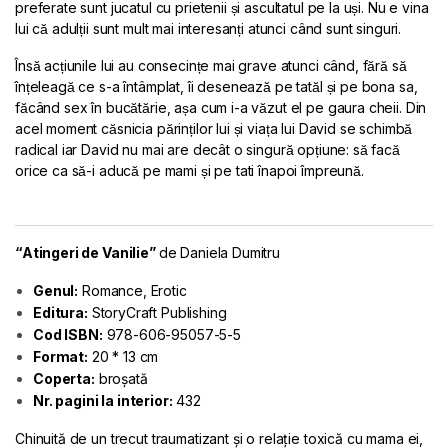
preferate sunt jucatul cu prietenii și ascultatul pe la uși. Nu e vina
lui că adulții sunt mult mai interesanți atunci când sunt singuri.
Însă acțiunile lui au consecințe mai grave atunci când, fără să
înțeleagă ce s-a întâmplat, îi desenează pe tatăl și pe bona sa,
făcând sex în bucătărie, așa cum i-a văzut el pe gaura cheii. Din
acel moment căsnicia părinților lui și viața lui David se schimbă
radical iar David nu mai are decât o singură opțiune: să facă
orice ca să-i aducă pe mami și pe tati înapoi împreună.
“Atingeri de Vanilie”
de Daniela Dumitru
Genul:
Romance, Erotic
Editura:
StoryCraft Publishing
Cod ISBN:
978-606-95057-5-5
Format:
20 * 13 cm
Coperta:
broșată
Nr. pagini la interior:
432
Chinuită de un trecut traumatizant și o relație toxică cu mama ei,