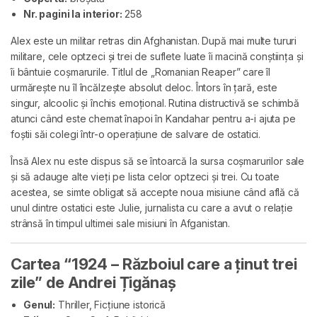
Nr. pagini la interior:
258
Alex este un militar retras din Afghanistan. După mai multe tururi
militare, cele optzeci și trei de suflete luate îi macină conștiința și
îi bântuie coșmarurile. Titlul de „Romanian Reaper” care îl
urmărește nu îl încălzește absolut deloc. Întors în țară, este
singur, alcoolic și închis emoțional. Rutina distructivă se schimbă
atunci când este chemat înapoi în Kandahar pentru a-i ajuta pe
foștii săi colegi într-o operațiune de salvare de ostatici.
Însă Alex nu este dispus să se întoarcă la sursa coșmarurilor sale
și să adauge alte vieți pe lista celor optzeci și trei. Cu toate
acestea, se simte obligat să accepte noua misiune când află că
unul dintre ostatici este Julie, jurnalista cu care a avut o relație
strânsă în timpul ultimei sale misiuni în Afganistan.
Cartea “1924 – Războiul care a ținut trei
zile” de Andrei Țigănaș
Genul:
Thriller, Ficțiune istorică