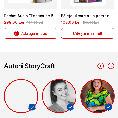
Pachet Audio “Fabrica de Bani” – Editiile 1 si 2
Băiețelul care nu a primit cadou + Atingeri de Vanilie + Compoziție pentru Lorena + Liceul 13
299
00
Lei
108
00
Lei
494
00
Lei
196
00
Lei
Adaugă în coș
Citește mai mult
Autorii StoryCraft