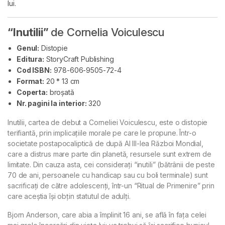
lui.
“Inutilii”
de Cornelia Voiculescu
Genul:
Distopie
Editura:
StoryCraft Publishing
Cod ISBN:
978-606-9505-72-4
Format:
20 * 13 cm
Coperta:
broșată
Nr. pagini la interior:
320
Inutilii, cartea de debut a Corneliei Voiculescu, este o distopie
terifiantă, prin implicațiile morale pe care le propune. Într-o
societate postapocaliptică de după Al III-lea Război Mondial,
care a distrus mare parte din planetă, resursele sunt extrem de
limitate. Din cauza asta, cei considerați “inutili” (bătrânii de peste
70 de ani, persoanele cu handicap sau cu boli terminale) sunt
sacrificați de către adolescenți, într-un “Ritual de Primenire” prin
care aceștia își obțin statutul de adulți.
Bjorn Anderson, care abia a împlinit 16 ani, se află în fața celei